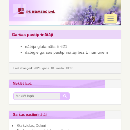
Toggle
navigation
Garšas pastiprinātāji
nātrija glutamāts Е 621
dabīgie garšas pastiprinātāji bez E numuriem
Last changed: 2023. gada, 01. martā, 13:35
Meklēt lapā
Garšas pastiprinātāji
Garšvielas, Dekori