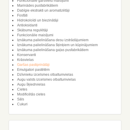
Funkcionālie garšvielu maisījumi
Marinādes pusfabrikātiem
Dabīgie ekstrakti un aromatizētāji
Fosfāti
Hidrokoloīdi un biezinātāji
Antioksidanti
Skābuma regulētāji
Funkcionālie maisījumi
Iznākuma palielināšana desu izstrādājumiem
Iznākuma palielināšana šķinķiem un kūpinājumiem
Iznākuma palielināšana gaļas pusfabrikātiem
Konservanti
Krāsvielas
Garšas pastiprinātāji
Emulgatori pastētēm
Dzīvnieku izcelsmes olbaltumvielas
Augu valsts izcelsmes olbaltumvielas
Augu šķiedrvielas
Cietes
Modificētās cietes
Sāls
Cukuri