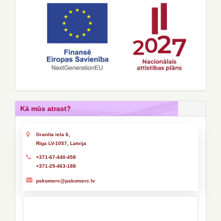
Kā mūs atrast?
Granīta iela 6,
Rīga LV-1057, Latvija
+371-67-440-458
+371-29-463-188
pskomerc@pskomerc.lv