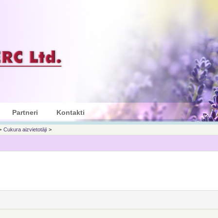
Partneri
Kontakti
>
Cukura aizvietotāji
>