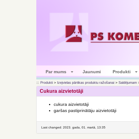
Par mums
Jaunumi
Produkti
:::
Produkti
>
Izejvielas pārtikas produktu ražošanai
>
Saldējumam
Cukura aizvietotāji
cukura aizvietotāji
garšas pastiprinātāju aizvietotāji
Last changed: 2023. gada, 01. martā, 13:35