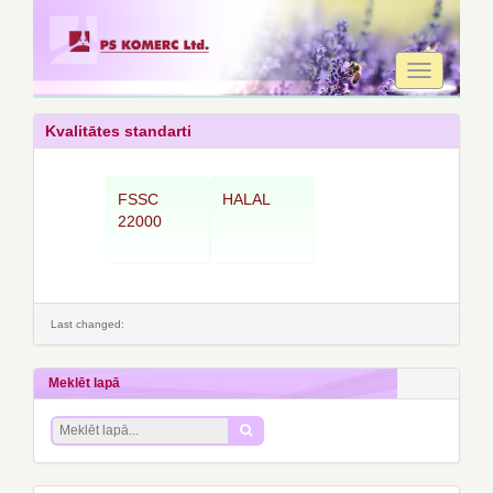
Toggle
navigation
Kvalitātes standarti
FSSC
HALAL
22000
Last changed:
Meklēt lapā