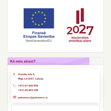
Kā mūs atrast?
Granīta iela 6,
Rīga LV-1057, Latvija
+371-67-440-458
+371-29-463-188
pskomerc@pskomerc.lv