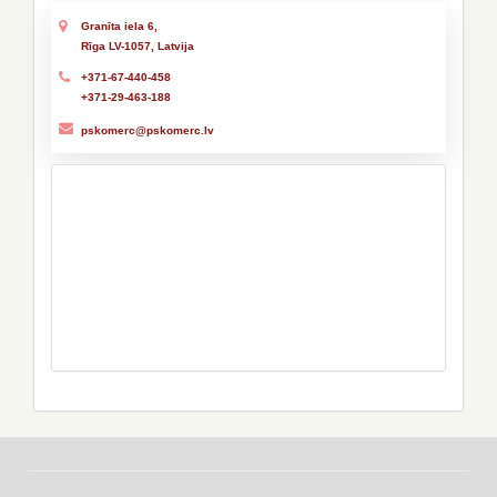
Granīta iela 6,
Rīga LV-1057, Latvija
+371-67-440-458
+371-29-463-188
pskomerc@pskomerc.lv