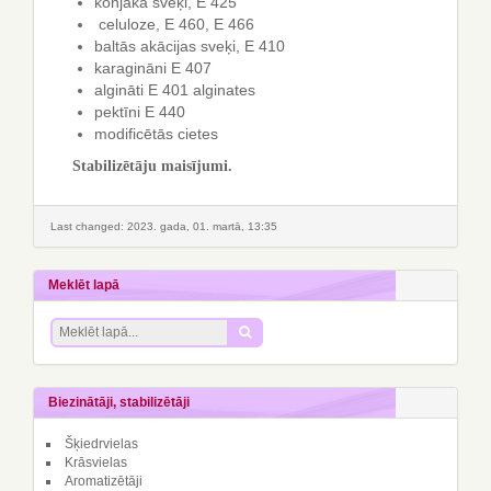
konjaka sveķi, E 425
celuloze, E 460, E 466
baltās akācijas sveķi, E 410
karagināni E 407
algināti E 401 alginates
pektīni E 440
modificētās cietes
Stabilizētāju maisījumi.
Last changed: 2023. gada, 01. martā, 13:35
Meklēt lapā
Biezinātāji, stabilizētāji
Šķiedrvielas
Krāsvielas
Aromatizētāji