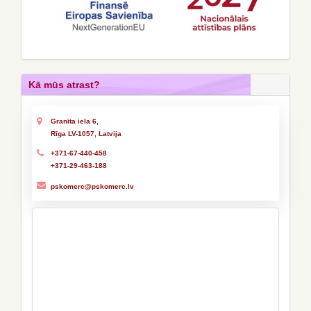
Kā mūs atrast?
Granīta iela 6,
Rīga LV-1057, Latvija
+371-67-440-458
+371-29-463-188
pskomerc@pskomerc.lv