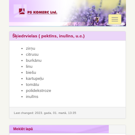
Toggle
navigation
Šķiedrvielas ( pektīns, inulīns, u.c.)
zirņu
citrusu
burkānu
linu
biešu
kartupeļu
tomātu
polidekstroze
inulīns
Last changed: 2023. gada, 01. martā, 13:35
Meklēt lapā