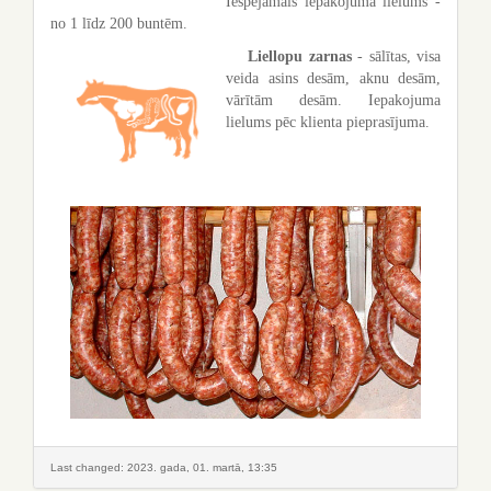
Iespējamais iepakojuma lielums -
no 1 līdz 200 buntēm.
Liellopu zarnas
- sālītas, visa
veida asins desām, aknu desām,
vārītām desām. Iepakojuma
lielums pēc klienta pieprasījuma.
Last changed: 2023. gada, 01. martā, 13:35