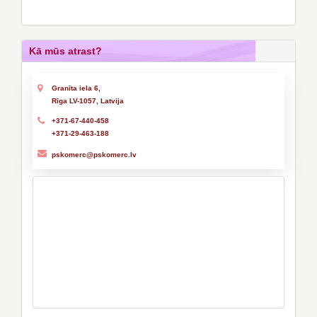
Kā mūs atrast?
Granīta iela 6,
Rīga LV-1057, Latvija
+371-67-440-458
+371-29-463-188
pskomerc@pskomerc.lv