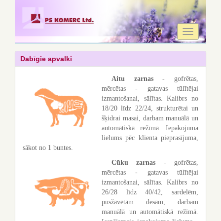
Toggle
navigation
Dabīgie apvalki
Aitu zarnas
- gofrētas,
mērcētas - gatavas tūlītējai
izmantošanai, sālītas. Kalibrs no
18/20 līdz 22/24, strukturētai un
šķidrai masai, darbam manuālā un
automātiskā režīmā. Iepakojuma
lielums pēc klienta pieprasījuma,
sākot no 1 buntes.
Cūku zarnas
- gofrētas,
mērcētas - gatavas tūlītējai
izmantošanai, sālītas. Kalibrs no
26/28 līdz 40/42, sardelēm,
pusžāvētām desām, darbam
manuālā un automātiskā režīmā.