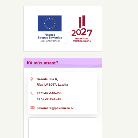
Kā mūs atrast?
Granīta iela 6,
Rīga LV-1057, Latvija
+371-67-440-458
+371-29-463-188
pskomerc@pskomerc.lv