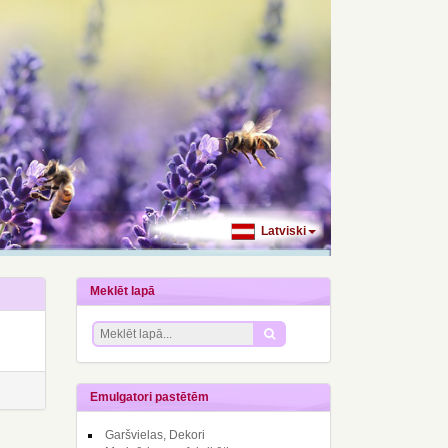
Latviski
Meklēt lapā
Emulgatori pastētēm
Garšvielas, Dekori