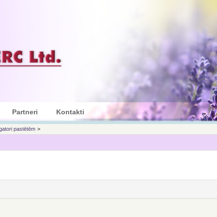
Partneri
Kontakti
gatori pastētēm
>