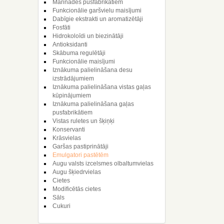
Marinādes pusfabrikātiem
Funkcionālie garšvielu maisījumi
Dabīgie ekstrakti un aromatizētāji
Fosfāti
Hidrokoloīdi un biezinātāji
Antioksidanti
Skābuma regulētāji
Funkcionālie maisījumi
Iznākuma palielināšana desu
izstrādājumiem
Iznākuma palielināšana vistas gaļas
kūpinājumiem
Iznākuma palielināšana gaļas
pusfabrikātiem
Vistas ruletes un šķiņķi
Konservanti
Krāsvielas
Garšas pastiprinātāji
Emulgatori pastētēm
Augu valsts izcelsmes olbaltumvielas
Augu šķiedrvielas
Cietes
Modificētās cietes
Sāls
Cukuri