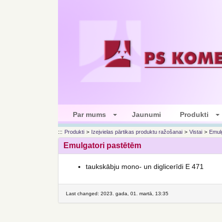
Par mums
Jaunumi
Produkti
:::
Produkti
>
Izejvielas pārtikas produktu ražošanai
>
Vistai
>
Emul
Emulgatori pastētēm
taukskābju mono- un diglicerīdi Е 471
Last changed: 2023. gada, 01. martā, 13:35